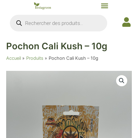
Aller
au
Recherche
contenu
de
produits
Pochon Cali Kush – 10g
Accueil
Produits
Pochon Cali Kush – 10g
quantité
de
Pochon
Cali
Kush
-
10g