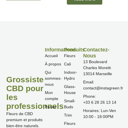
Informations
Produits
Contactez-
Nous
Accueil
Fleurs
13 Boulevard
À propos
Cali
Charles Moretti
Qui
Indoor-
13014 Marseille
Grossiste
sommes-
Hydro
Email:
nous
CBD pour
Glass-
contact@instagreen.fr
Mon
House
les
Phone:
compte
Small-
‪+33 6 28 26 13 14‬
professionnels
Panier
Buds
Horaires: Lun-Ven
Fleurs de CBD
Trim
10:00 - 18:00PM
premium et produits
Fleurs
bien-être naturels.