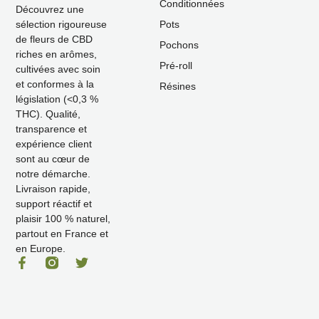
Conditionnées
Découvrez une
Pots
sélection rigoureuse
de fleurs de CBD
Pochons
riches en arômes,
Pré-roll
cultivées avec soin
et conformes à la
Résines
législation (<0,3 %
THC). Qualité,
transparence et
expérience client
sont au cœur de
notre démarche.
Livraison rapide,
support réactif et
plaisir 100 % naturel,
partout en France et
en Europe.
F
T
a
w
c
i
e
t
b
t