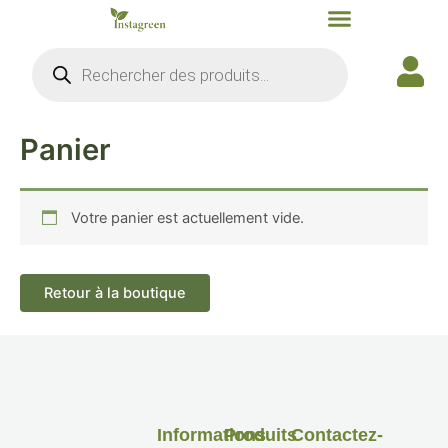
Aller
au
Recherche
contenu
de
produits
Panier
Votre panier est actuellement vide.
Retour à la boutique
Informations
Produits
Contactez-