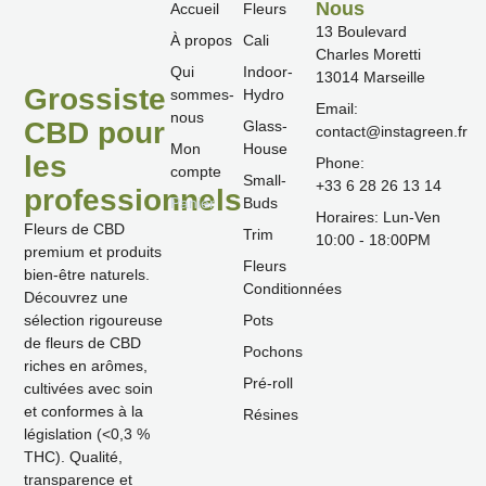
Nous
Accueil
Fleurs
13 Boulevard
À propos
Cali
Charles Moretti
Qui
Indoor-
13014 Marseille
Grossiste
sommes-
Hydro
Email:
nous
CBD pour
Glass-
contact@instagreen.fr
Mon
House
les
Phone:
compte
Small-
‪+33 6 28 26 13 14‬
professionnels
Panier
Buds
Horaires: Lun-Ven
Fleurs de CBD
Trim
10:00 - 18:00PM
premium et produits
Fleurs
bien-être naturels.
Conditionnées
Découvrez une
Pots
sélection rigoureuse
de fleurs de CBD
Pochons
riches en arômes,
Pré-roll
cultivées avec soin
et conformes à la
Résines
législation (<0,3 %
THC). Qualité,
transparence et