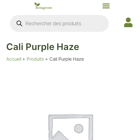
Aller
au
Recherche
contenu
de
produits
Cali Purple Haze
Accueil
Produits
Cali Purple Haze