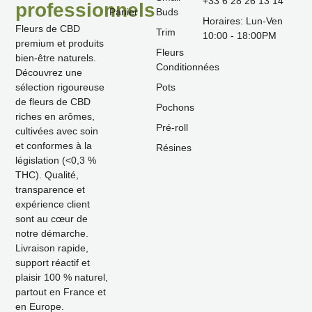
‪+33 6 28 26 13 14‬
professionnels
Panier
Buds
Horaires: Lun-Ven
Fleurs de CBD
Trim
10:00 - 18:00PM
premium et produits
Fleurs
bien-être naturels.
Conditionnées
Découvrez une
Pots
sélection rigoureuse
de fleurs de CBD
Pochons
riches en arômes,
Pré-roll
cultivées avec soin
et conformes à la
Résines
législation (<0,3 %
THC). Qualité,
transparence et
expérience client
sont au cœur de
notre démarche.
Livraison rapide,
support réactif et
plaisir 100 % naturel,
partout en France et
en Europe.