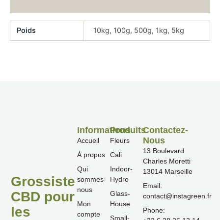
Avis (0)
Poids
10kg, 100g, 500g, 1kg, 5kg
Informations
Produits
Contactez-
Nous
Accueil
Fleurs
13 Boulevard
À propos
Cali
Charles Moretti
Qui
Indoor-
13014 Marseille
Grossiste
sommes-
Hydro
Email:
nous
CBD pour
Glass-
contact@instagreen.fr
Mon
House
les
Phone:
compte
Small-